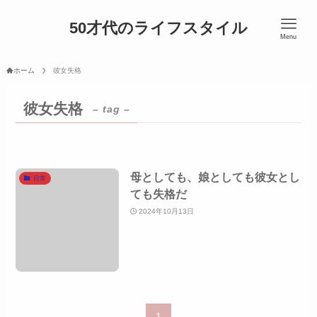
50才代のライフスタイル
Menu
ホーム
彼女失格
彼女失格
– tag –
母としても、娘としても彼女とし
日常
ても失格だ
2024年10月13日
1